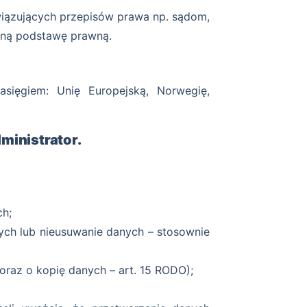
iązujących przepisów prawa np. sądom,
wną podstawę prawną.
ięgiem: Unię Europejską, Norwegię,
ministrator.
ch;
ych lub nieusuwanie danych – stosownie
raz o kopię danych – art. 15 RODO);