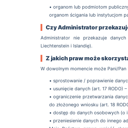
• organom lub podmiotom publiczn
organom ścigania lub instytucjom 
Czy Administrator przekazu
Administrator nie przekazuje dany
Liechtenstein i Islandię).
Z jakich praw może skorzyst
W dowolnym momencie może Pani/Pan w
• sprostowanie / poprawienie dany
• usunięcie danych (art. 17 RODO) 
• ograniczenie przetwarzania dany
do złożonego wniosku (art. 18 RODO
• dostęp do danych osobowych (o in
• przeniesienie danych do innego a