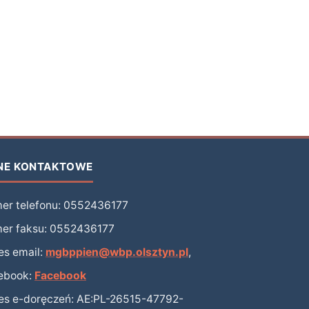
NE KONTAKTOWE
er telefonu: 0552436177
er faksu: 0552436177
es email:
mgbppien@wbp.olsztyn.pl
,
ebook:
Facebook
es e-doręczeń: AE:PL-26515-47792-