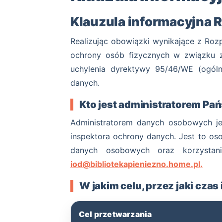
Klauzula informacyjna
Realizując obowiązki wynikające z Roz
ochrony osób fizycznych w związku 
uchylenia dyrektywy 95/46/WE (ogóln
danych.
Kto jest administratorem P
Administratorem danych osobowych jest
inspektora ochrony danych. Jest to o
danych osobowych oraz korzysta
iod@bibliotekapieniezno.home.pl
.
W jakim celu, przez jaki cza
Cel przetwarzania