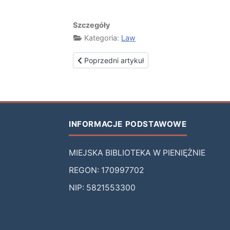
Szczegóły
Kategoria:
Law
Poprzedni artykuł: Regulamin korzystania z usł
Poprzedni artykuł
INFORMACJE PODSTAWOWE
MIEJSKA BIBLIOTEKA W PIENIĘŻNIE
REGON: 170997702
NIP: 5821553300