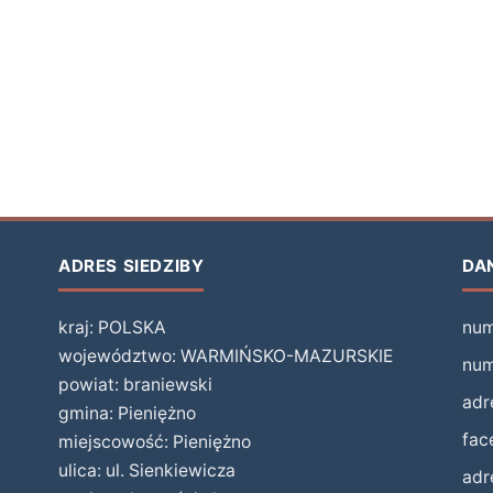
ug Miejskiej Biblioteki w Pieniężnie
ADRES SIEDZIBY
DA
kraj: POLSKA
num
województwo: WARMIŃSKO-MAZURSKIE
num
powiat: braniewski
adr
gmina: Pieniężno
fac
miejscowość: Pieniężno
ulica: ul. Sienkiewicza
adr