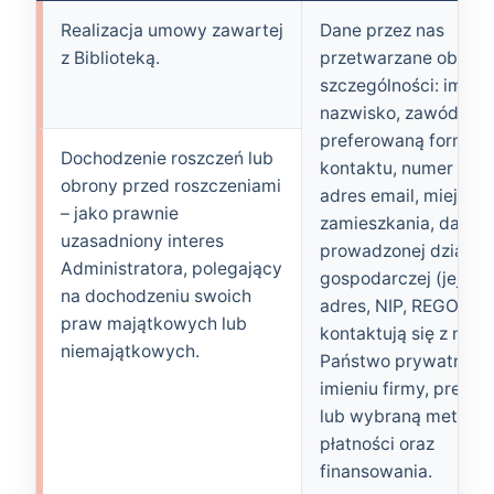
Realizacja umowy zawartej
Dane przez nas
z Biblioteką.
przetwarzane obejmu
szczególności: imię i
nazwisko, zawód,
preferowaną formę
Dochodzenie roszczeń lub
kontaktu, numer tele
obrony przed roszczeniami
adres email, miejsce
– jako prawnie
zamieszkania, dane
uzasadniony interes
prowadzonej działaln
Administratora, polegający
gospodarczej (jej na
na dochodzeniu swoich
adres, NIP, REGON), 
praw majątkowych lub
kontaktują się z nami
niemajątkowych.
Państwo prywatnie c
imieniu firmy, prefe
lub wybraną metodę
płatności oraz
finansowania.