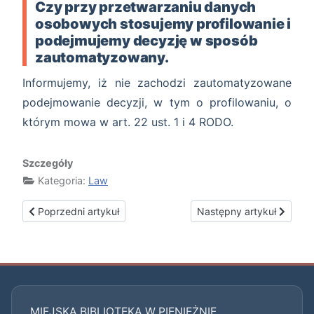
Czy przy przetwarzaniu danych
osobowych stosujemy profilowanie i
podejmujemy decyzję w sposób
zautomatyzowany.
Informujemy, iż nie zachodzi zautomatyzowane
podejmowanie decyzji, w tym o profilowaniu, o
którym mowa w art. 22 ust. 1 i 4 RODO.
Szczegóły
Kategoria:
Law
Poprzedni artykuł: Postępowania o zamówienia publiczne
Następny artykuł: Proces
Poprzedni artykuł
Następny artykuł
MIEJSKA BIBLIOTEKA W PIENIĘŻNIE