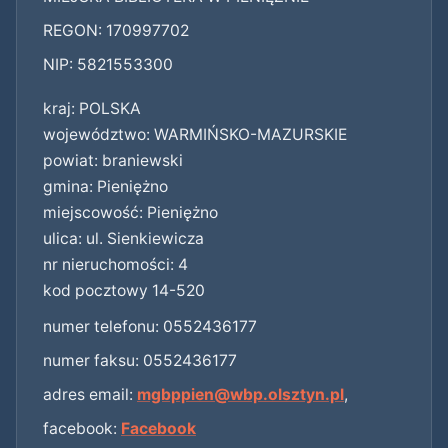
REGON: 170997702
NIP: 5821553300
kraj: POLSKA
województwo: WARMIŃSKO-MAZURSKIE
powiat: braniewski
gmina: Pieniężno
miejscowość: Pieniężno
ulica: ul. Sienkiewicza
nr nieruchomości: 4
kod pocztowy 14-520
numer telefonu: 0552436177
numer faksu: 0552436177
adres email:
mgbppien@wbp.olsztyn.pl
,
facebook:
Facebook